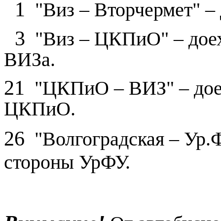
1
"Виз – Вторчермет" – 
3
"Виз – ЦКПиО" – доех
ВИЗа.
21
"ЦКПиО – ВИЗ" – доех
ЦКПиО.
26
"Волгоградская – Ур.Ф
стороны УрФУ.