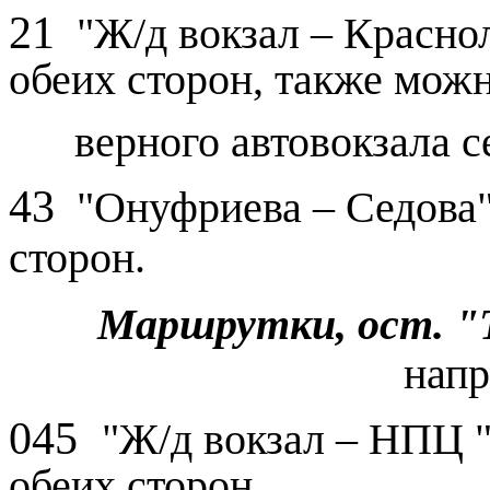
21
"Ж/д вокзал – Краснол
обеих сторон, также можн
верного автовокзала сес
43
"Онуфриева – Седова" 
сторон.
Маршрутки, ост. "
напр
045
"Ж/д вокзал – НПЦ "
обеих сторон.